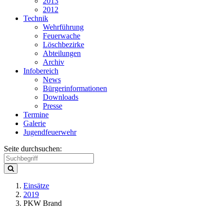
2013
2012
Technik
Wehrführung
Feuerwache
Löschbezirke
Abteilungen
Archiv
Infobereich
News
Bürgerinformationen
Downloads
Presse
Termine
Galerie
Jugendfeuerwehr
Seite durchsuchen:
Einsätze
2019
PKW Brand