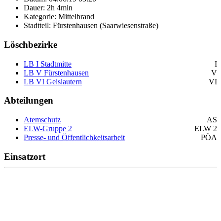
Dauer: 2h 4min
Kategorie: Mittelbrand
Stadtteil: Fürstenhausen (Saarwiesenstraße)
Löschbezirke
LB I Stadtmitte
I
LB V Fürstenhausen
V
LB VI Geislautern
VI
Abteilungen
Atemschutz
AS
ELW-Gruppe 2
ELW 2
Presse- und Öffentlichkeitsarbeit
PÖA
Einsatzort