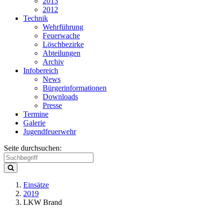
2013
2012
Technik
Wehrführung
Feuerwache
Löschbezirke
Abteilungen
Archiv
Infobereich
News
Bürgerinformationen
Downloads
Presse
Termine
Galerie
Jugendfeuerwehr
Seite durchsuchen:
Einsätze
2019
LKW Brand