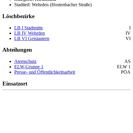
Stadtteil: Wehrden (Hostenbacher Straße)
Löschbezirke
LB I Stadtmitte
I
LB IV Wehrden
IV
LB VI Geislautern
VI
Abteilungen
Atemschutz
AS
ELW-Gruppe 1
ELW 1
Presse- und Öffentlichkeitsarbeit
PÖA
Einsatzort