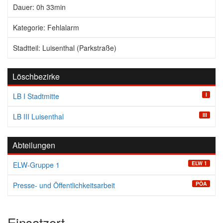
Dauer: 0h 33min
Kategorie: Fehlalarm
Stadtteil: Luisenthal (Parkstraße)
Löschbezirke
I
LB I Stadtmitte
III
LB III Luisenthal
Abteilungen
ELW 1
ELW-Gruppe 1
PÖA
Presse- und Öffentlichkeitsarbeit
Einsatzort