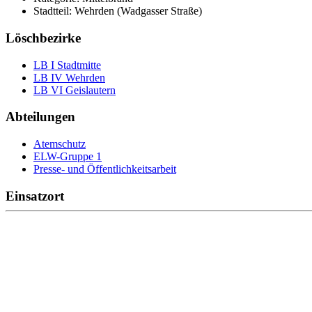
Stadtteil: Wehrden (Wadgasser Straße)
Löschbezirke
LB I Stadtmitte
LB IV Wehrden
LB VI Geislautern
Abteilungen
Atemschutz
ELW-Gruppe 1
Presse- und Öffentlichkeitsarbeit
Einsatzort