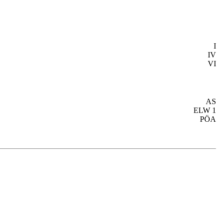
I
IV
VI
AS
ELW 1
PÖA