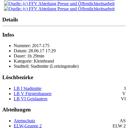
Details
Infos
Nummer: 2017-175
Datum: 28.06.17 17:29
Dauer: 1h 29min
Kategorie: Kleinbrand
Stadtteil: Stadtmitte (Lortzingstraße)
Löschbezirke
LB I Stadtmitte
I
LB V Fürstenhausen
V
LB VI Geislautern
VI
Abteilungen
Atemschutz
AS
ELW-Gruppe 2
ELW 2