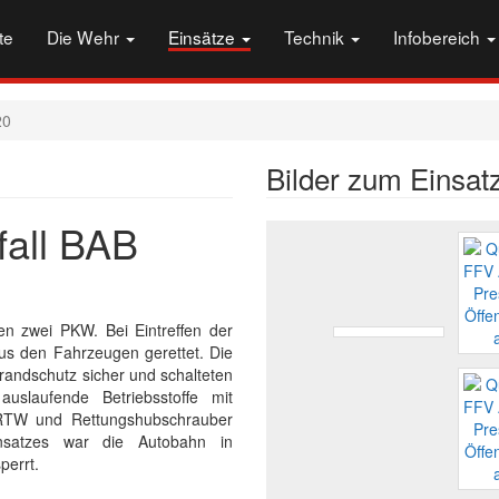
te
Die Wehr
Einsätze
Technik
Infobereich
20
Bilder zum Einsat
fall BAB
n zwei PKW. Bei Eintreffen der
us den Fahrzeugen gerettet. Die
 Brandschutz sicher und schalteten
slaufende Betriebsstoffe mit
t RTW und Rettungshubschrauber
insatzes war die Autobahn in
sperrt.