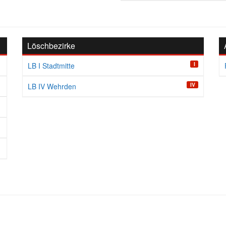
Löschbezirke
I
LB I Stadtmitte
IV
LB IV Wehrden