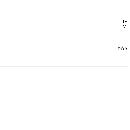
IV
VI
PÖA