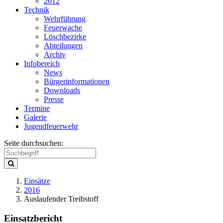
2012
Technik
Wehrführung
Feuerwache
Löschbezirke
Abteilungen
Archiv
Infobereich
News
Bürgerinformationen
Downloads
Presse
Termine
Galerie
Jugendfeuerwehr
Seite durchsuchen:
Einsätze
2016
Auslaufender Treibstoff
Einsatzbericht