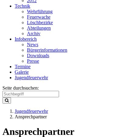
2012
Technik
Wehrführung
Feuerwache
Löschbezirke
Abteilungen
Archiv
Infobereich
News
Bürgerinformationen
Downloads
Presse
Termine
Galerie
Jugendfeuerwehr
Seite durchsuchen:
Jugendfeuerwehr
Ansprechpartner
Ansprechpartner