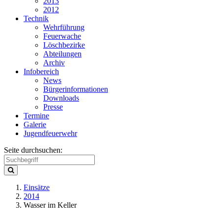
2013
2012
Technik
Wehrführung
Feuerwache
Löschbezirke
Abteilungen
Archiv
Infobereich
News
Bürgerinformationen
Downloads
Presse
Termine
Galerie
Jugendfeuerwehr
Seite durchsuchen:
Einsätze
2014
Wasser im Keller