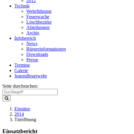
2012
Technik
Wehrführung
Feuerwache
Löschbezirke
Abteilungen
Archiv
Infobereich
News
Bürgerinformationen
Downloads
Presse
Termine
Galerie
Jugendfeuerwehr
Seite durchsuchen:
Einsätze
2014
Türöffnung
Einsatzbericht