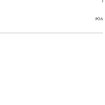
I
PÖA