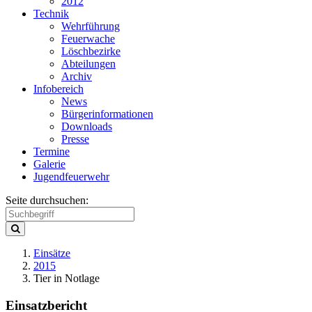
2012
Technik
Wehrführung
Feuerwache
Löschbezirke
Abteilungen
Archiv
Infobereich
News
Bürgerinformationen
Downloads
Presse
Termine
Galerie
Jugendfeuerwehr
Seite durchsuchen:
Einsätze
2015
Tier in Notlage
Einsatzbericht