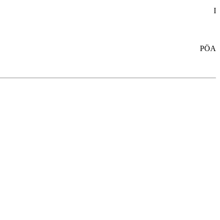
I
PÖA