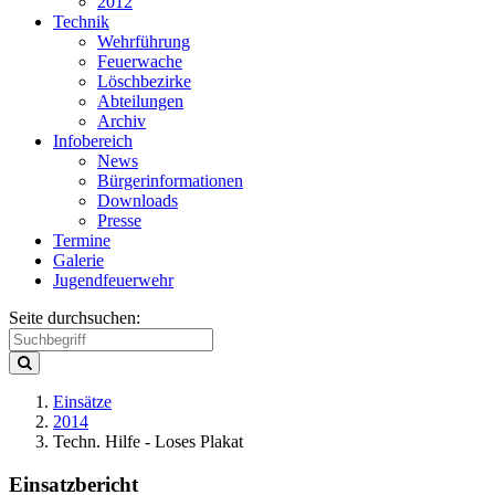
2012
Technik
Wehrführung
Feuerwache
Löschbezirke
Abteilungen
Archiv
Infobereich
News
Bürgerinformationen
Downloads
Presse
Termine
Galerie
Jugendfeuerwehr
Seite durchsuchen:
Einsätze
2014
Techn. Hilfe - Loses Plakat
Einsatzbericht