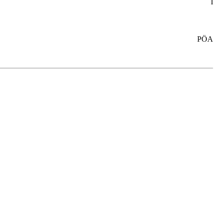
I
PÖA