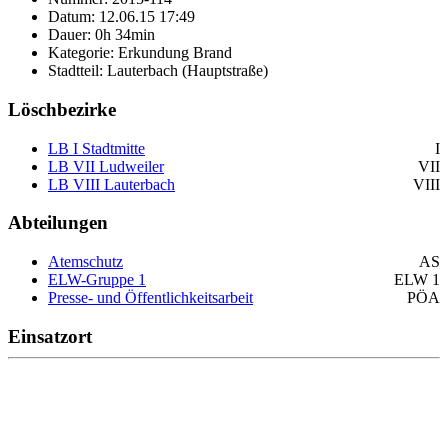
Datum: 12.06.15 17:49
Dauer: 0h 34min
Kategorie: Erkundung Brand
Stadtteil: Lauterbach (Hauptstraße)
Löschbezirke
LB I Stadtmitte
I
LB VII Ludweiler
VII
LB VIII Lauterbach
VIII
Abteilungen
Atemschutz
AS
ELW-Gruppe 1
ELW 1
Presse- und Öffentlichkeitsarbeit
PÖA
Einsatzort