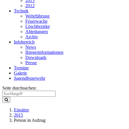
2013
2012
Technik
Wehrführung
Feuerwache
Löschbezirke
Abteilungen
Archiv
Infobereich
News
Bürgerinformationen
Downloads
Presse
Termine
Galerie
Jugendfeuerwehr
Seite durchsuchen:
Einsätze
2015
Person in Aufzug