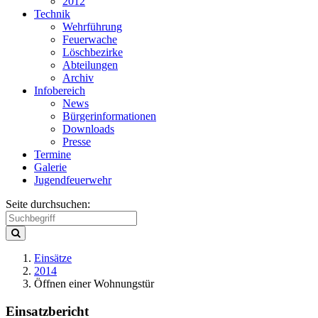
2012
Technik
Wehrführung
Feuerwache
Löschbezirke
Abteilungen
Archiv
Infobereich
News
Bürgerinformationen
Downloads
Presse
Termine
Galerie
Jugendfeuerwehr
Seite durchsuchen:
Einsätze
2014
Öffnen einer Wohnungstür
Einsatzbericht