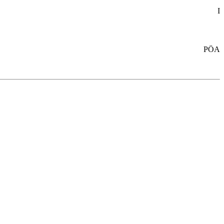
I
PÖA