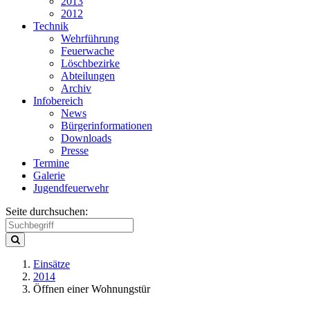
2013
2012
Technik
Wehrführung
Feuerwache
Löschbezirke
Abteilungen
Archiv
Infobereich
News
Bürgerinformationen
Downloads
Presse
Termine
Galerie
Jugendfeuerwehr
Seite durchsuchen:
Einsätze
2014
Öffnen einer Wohnungstür