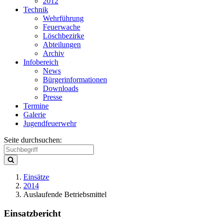
2012
Technik
Wehrführung
Feuerwache
Löschbezirke
Abteilungen
Archiv
Infobereich
News
Bürgerinformationen
Downloads
Presse
Termine
Galerie
Jugendfeuerwehr
Seite durchsuchen:
Einsätze
2014
Auslaufende Betriebsmittel
Einsatzbericht