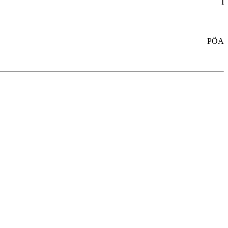
I
PÖA