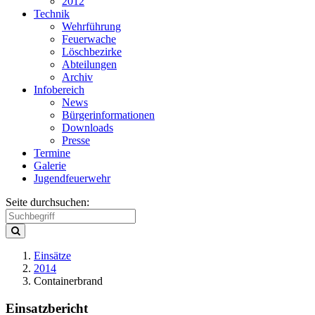
2012
Technik
Wehrführung
Feuerwache
Löschbezirke
Abteilungen
Archiv
Infobereich
News
Bürgerinformationen
Downloads
Presse
Termine
Galerie
Jugendfeuerwehr
Seite durchsuchen:
Einsätze
2014
Containerbrand
Einsatzbericht