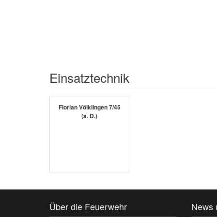
Einsatztechnik
Florian Völklingen 7/45
(a. D.)
Über die Feuerwehr
News 