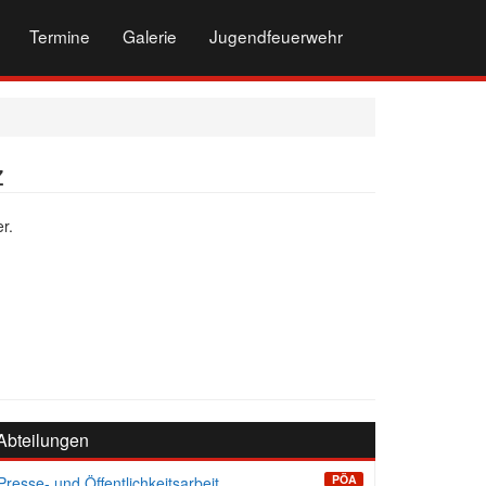
Termine
Galerie
Jugendfeuerwehr
z
r.
Abteilungen
PÖA
Presse- und Öffentlichkeitsarbeit