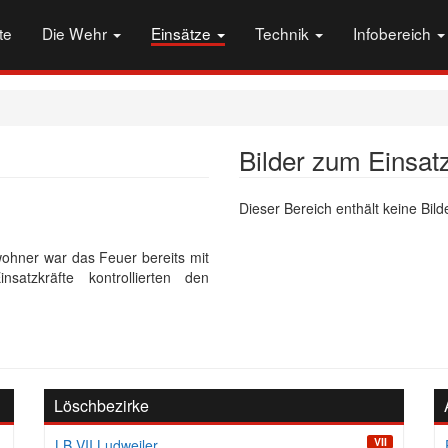
te
Die Wehr
Einsätze
Technik
Infobereich
Bilder zum Einsat
Dieser Bereich enthält keine Bilde
hner war das Feuer bereits mit
satzkräfte kontrollierten den
Löschbezirke
VII
LB VII Ludweiler