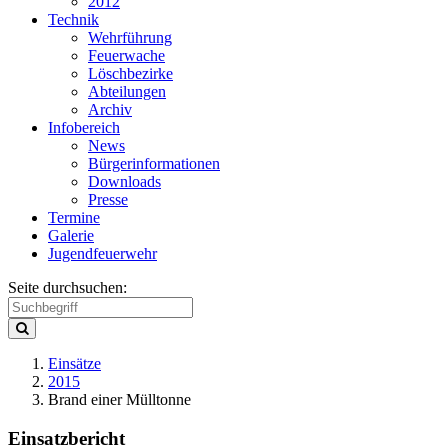
2012
Technik
Wehrführung
Feuerwache
Löschbezirke
Abteilungen
Archiv
Infobereich
News
Bürgerinformationen
Downloads
Presse
Termine
Galerie
Jugendfeuerwehr
Seite durchsuchen:
Einsätze
2015
Brand einer Mülltonne
Einsatzbericht