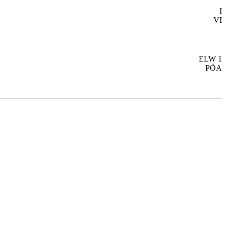
I
VI
ELW 1
PÖA