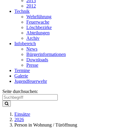
2013
2012
Technik
Wehrführung
Feuerwache
Löschbezirke
Abteilungen
Archiv
Infobereich
News
Bürgerinformationen
Downloads
Presse
Termine
Galerie
Jugendfeuerwehr
Seite durchsuchen:
Einsätze
2026
Person in Wohnung / Türöffnung