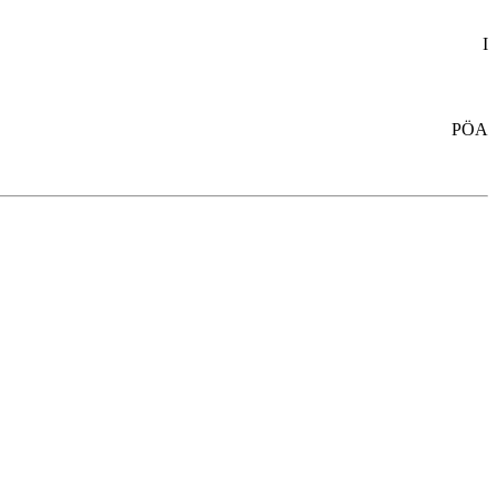
I
PÖA