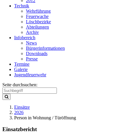
2012
Technik
Wehrführung
Feuerwache
Löschbezirke
Abteilungen
Archiv
Infobereich
News
Bürgerinformationen
Downloads
Presse
Termine
Galerie
Jugendfeuerwehr
Seite durchsuchen:
Einsätze
2026
Person in Wohnung / Türöffnung
Einsatzbericht