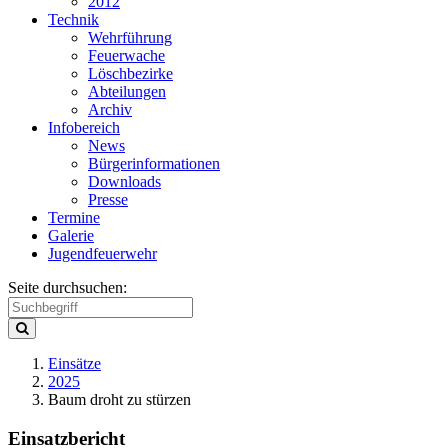
2012
Technik
Wehrführung
Feuerwache
Löschbezirke
Abteilungen
Archiv
Infobereich
News
Bürgerinformationen
Downloads
Presse
Termine
Galerie
Jugendfeuerwehr
Seite durchsuchen:
Einsätze
2025
Baum droht zu stürzen
Einsatzbericht