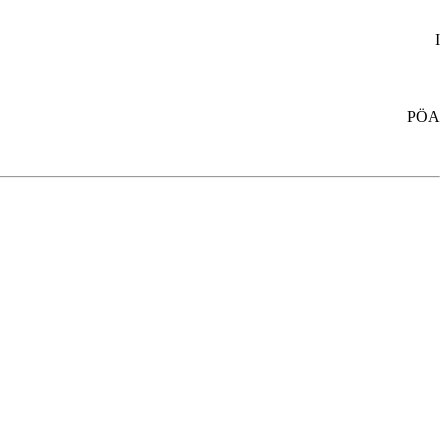
I
PÖA