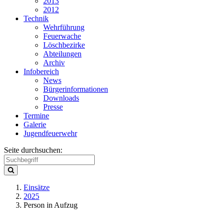
2013
2012
Technik
Wehrführung
Feuerwache
Löschbezirke
Abteilungen
Archiv
Infobereich
News
Bürgerinformationen
Downloads
Presse
Termine
Galerie
Jugendfeuerwehr
Seite durchsuchen:
Einsätze
2025
Person in Aufzug