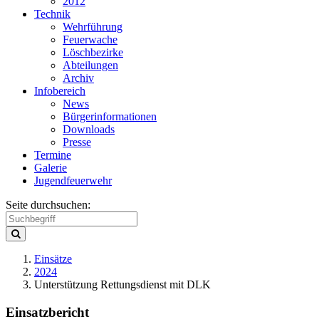
2012
Technik
Wehrführung
Feuerwache
Löschbezirke
Abteilungen
Archiv
Infobereich
News
Bürgerinformationen
Downloads
Presse
Termine
Galerie
Jugendfeuerwehr
Seite durchsuchen:
Einsätze
2024
Unterstützung Rettungsdienst mit DLK
Einsatzbericht