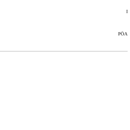
I
PÖA