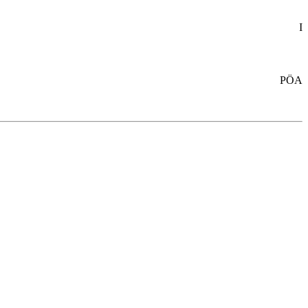
I
PÖA