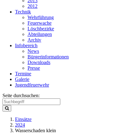
2013
2012
Technik
Wehrführung
Feuerwache
Löschbezirke
Abteilungen
Archiv
Infobereich
News
Bürgerinformationen
Downloads
Presse
Termine
Galerie
Jugendfeuerwehr
Seite durchsuchen:
Einsätze
2024
Wasserschaden klein