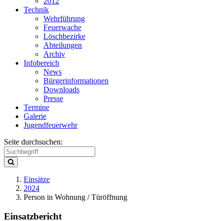
2012
Technik
Wehrführung
Feuerwache
Löschbezirke
Abteilungen
Archiv
Infobereich
News
Bürgerinformationen
Downloads
Presse
Termine
Galerie
Jugendfeuerwehr
Seite durchsuchen:
Einsätze
2024
Person in Wohnung / Türöffnung
Einsatzbericht