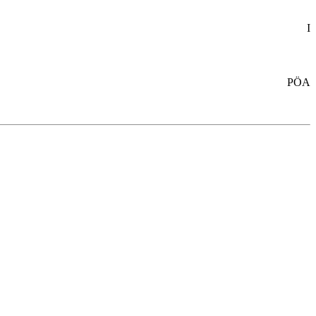
I
PÖA