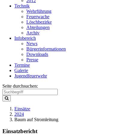
2012
Technik
Wehrführung
Feuerwache
Löschbezirke
Abteilungen
Archiv
Infobereich
News
Bürgerinformationen
Downloads
Presse
Termine
Galerie
Jugendfeuerwehr
Seite durchsuchen:
Einsätze
2024
Baum auf Stromleitung
Einsatzbericht