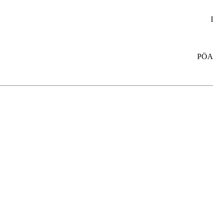
I
PÖA