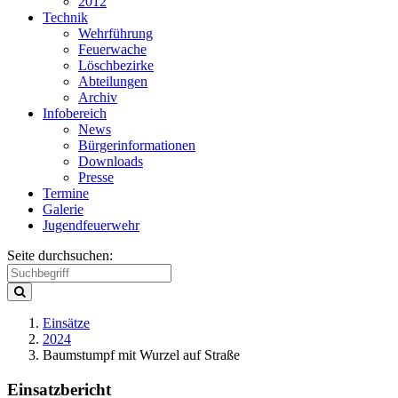
2012
Technik
Wehrführung
Feuerwache
Löschbezirke
Abteilungen
Archiv
Infobereich
News
Bürgerinformationen
Downloads
Presse
Termine
Galerie
Jugendfeuerwehr
Seite durchsuchen:
Einsätze
2024
Baumstumpf mit Wurzel auf Straße
Einsatzbericht