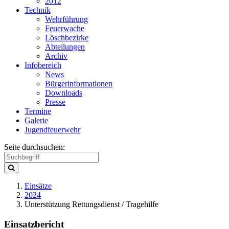
2012
Technik
Wehrführung
Feuerwache
Löschbezirke
Abteilungen
Archiv
Infobereich
News
Bürgerinformationen
Downloads
Presse
Termine
Galerie
Jugendfeuerwehr
Seite durchsuchen:
Einsätze
2024
Unterstützung Rettungsdienst / Tragehilfe
Einsatzbericht