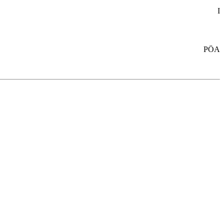
I
PÖA