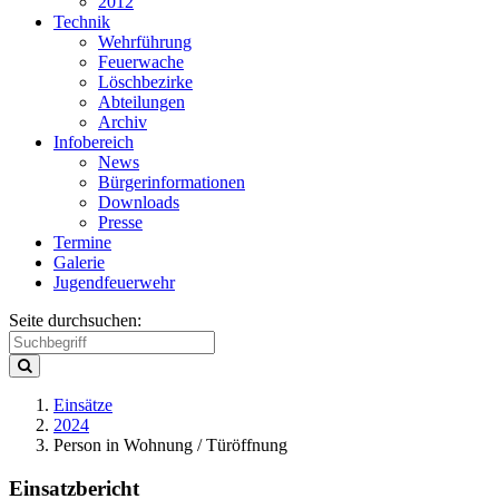
2012
Technik
Wehrführung
Feuerwache
Löschbezirke
Abteilungen
Archiv
Infobereich
News
Bürgerinformationen
Downloads
Presse
Termine
Galerie
Jugendfeuerwehr
Seite durchsuchen:
Einsätze
2024
Person in Wohnung / Türöffnung
Einsatzbericht