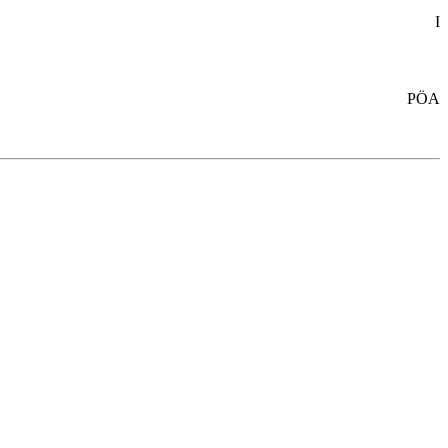
I
PÖA