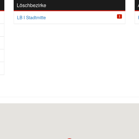
Löschbezirke
I
LB I Stadtmitte