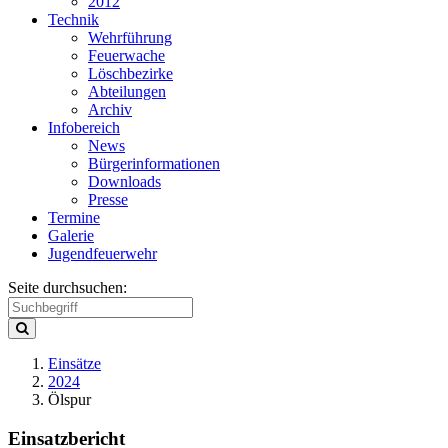
2012
Technik
Wehrführung
Feuerwache
Löschbezirke
Abteilungen
Archiv
Infobereich
News
Bürgerinformationen
Downloads
Presse
Termine
Galerie
Jugendfeuerwehr
Seite durchsuchen:
Einsätze
2024
Ölspur
Einsatzbericht