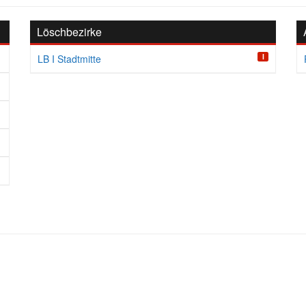
Löschbezirke
I
LB I Stadtmitte