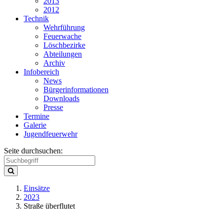
2013
2012
Technik
Wehrführung
Feuerwache
Löschbezirke
Abteilungen
Archiv
Infobereich
News
Bürgerinformationen
Downloads
Presse
Termine
Galerie
Jugendfeuerwehr
Seite durchsuchen:
Einsätze
2023
Straße überflutet