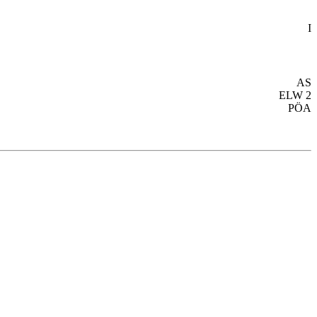
I
AS
ELW 2
PÖA