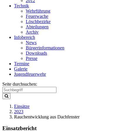
2012
Technik
Wehrführung
Feuerwache
Löschbezirke
Abteilungen
Archiv
Infobereich
News
Bürgerinformationen
Downloads
Presse
Termine
Galerie
Jugendfeuerwehr
Seite durchsuchen:
Einsätze
2023
Rauchentwicklung aus Dachfenster
Einsatzbericht