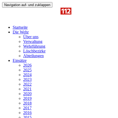
Navigation auf- und zuklappen
Startseite
Die Wehr
Über uns
Verwaltung
Wehrführung
Löschbezirke
Abteilungen
Einsätze
2026
2025
2024
2023
2022
2021
2020
2019
2018
2017
2016
2015