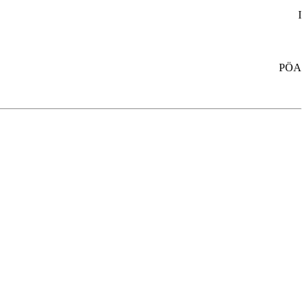
I
PÖA