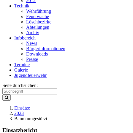
2012
Technik
Wehrführung
Feuerwache
Löschbezirke
Abteilungen
Archiv
Infobereich
News
Bürgerinformationen
Downloads
Presse
Termine
Galerie
Jugendfeuerwehr
Seite durchsuchen:
Einsätze
2023
Baum umgestürzt
Einsatzbericht