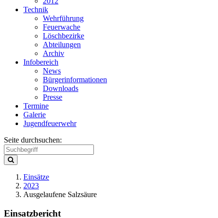
2012
Technik
Wehrführung
Feuerwache
Löschbezirke
Abteilungen
Archiv
Infobereich
News
Bürgerinformationen
Downloads
Presse
Termine
Galerie
Jugendfeuerwehr
Seite durchsuchen:
Einsätze
2023
Ausgelaufene Salzsäure
Einsatzbericht