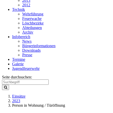
2013
2012
Technik
Wehrführung
Feuerwache
Löschbezirke
Abteilungen
Archiv
Infobereich
News
Bürgerinformationen
Downloads
Presse
Termine
Galerie
Jugendfeuerwehr
Seite durchsuchen:
Einsätze
2023
Person in Wohnung / Türöffnung