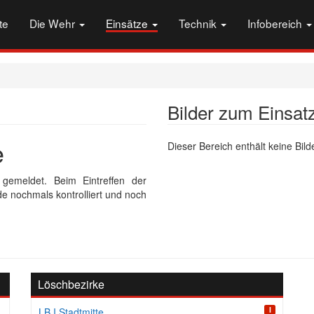
te
Die Wehr
Einsätze
Technik
Infobereich
Bilder zum Einsat
e
Dieser Bereich enthält keine Bilde
gemeldet. Beim Eintreffen der
de nochmals kontrolliert und noch
Löschbezirke
I
LB I Stadtmitte