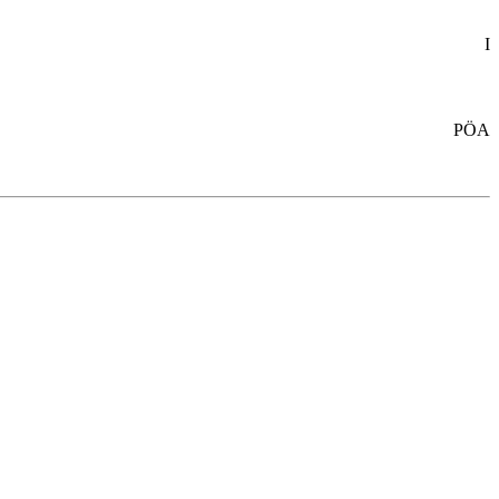
I
PÖA