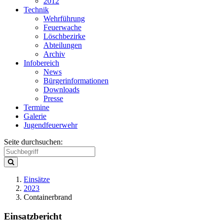
2012
Technik
Wehrführung
Feuerwache
Löschbezirke
Abteilungen
Archiv
Infobereich
News
Bürgerinformationen
Downloads
Presse
Termine
Galerie
Jugendfeuerwehr
Seite durchsuchen:
Einsätze
2023
Containerbrand
Einsatzbericht