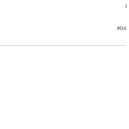
I
PÖA