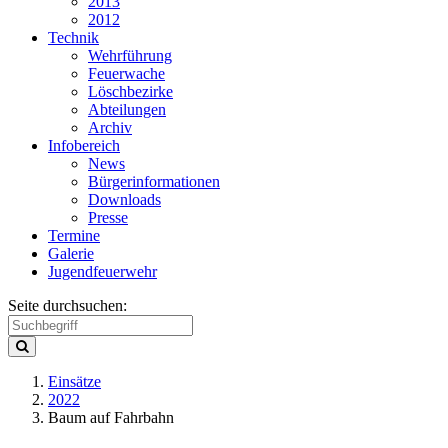
2013
2012
Technik
Wehrführung
Feuerwache
Löschbezirke
Abteilungen
Archiv
Infobereich
News
Bürgerinformationen
Downloads
Presse
Termine
Galerie
Jugendfeuerwehr
Seite durchsuchen:
Einsätze
2022
Baum auf Fahrbahn