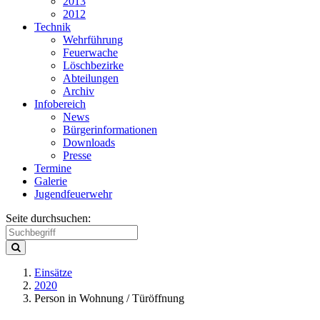
2013
2012
Technik
Wehrführung
Feuerwache
Löschbezirke
Abteilungen
Archiv
Infobereich
News
Bürgerinformationen
Downloads
Presse
Termine
Galerie
Jugendfeuerwehr
Seite durchsuchen:
Einsätze
2020
Person in Wohnung / Türöffnung