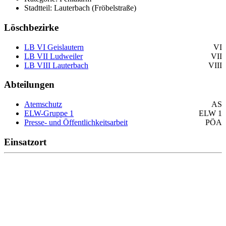
Stadtteil: Lauterbach (Fröbelstraße)
Löschbezirke
LB VI Geislautern
VI
LB VII Ludweiler
VII
LB VIII Lauterbach
VIII
Abteilungen
Atemschutz
AS
ELW-Gruppe 1
ELW 1
Presse- und Öffentlichkeitsarbeit
PÖA
Einsatzort