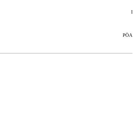
I
PÖA