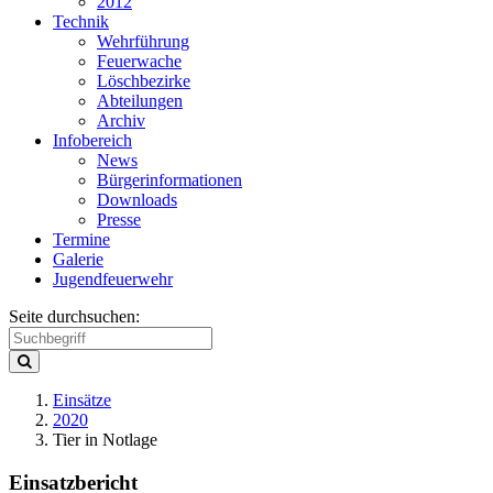
2012
Technik
Wehrführung
Feuerwache
Löschbezirke
Abteilungen
Archiv
Infobereich
News
Bürgerinformationen
Downloads
Presse
Termine
Galerie
Jugendfeuerwehr
Seite durchsuchen:
Einsätze
2020
Tier in Notlage
Einsatzbericht