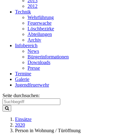
2013
2012
Technik
Wehrführung
Feuerwache
Löschbezirke
Abteilungen
Archiv
Infobereich
News
Bürgerinformationen
Downloads
Presse
Termine
Galerie
Jugendfeuerwehr
Seite durchsuchen:
Einsätze
2020
Person in Wohnung / Türöffnung